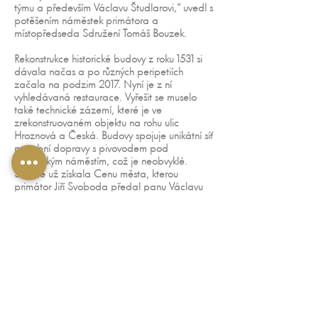
týmu a především Václavu Študlarovi,“ uvedl s
potěšením náměstek primátora a
místopředseda Sdružení Tomáš Bouzek.
Rekonstrukce historické budovy z roku 1531 si
dávala načas a po různých peripetiích
začala na podzim 2017. Nyní je z ní
vyhledávaná restaurace. Vyřešit se muselo
také technické zázemí, které je ve
zrekonstruovaném objektu na rohu ulic
Hroznová a Česká. Budovy spojuje unikátní síť
potrubní dopravy s pivovodem pod
Piaristickým náměstím, což je neobvyklé.
Solnice už získala Cenu města, kterou
primátor Jiří Svoboda předal panu Václavu
Študlarovi vloni a také Cenu Svazu
podnikatelů ve stavebnictví ČR za citlivou a
mimořádně zdařilou realizaci záměru
investora, jeho pokoru při obnově objektu,
volbu projekčního i realizačního týmu a za
snahu o maximální zachování autentičnosti.
POUKAZY
KARIÉRA