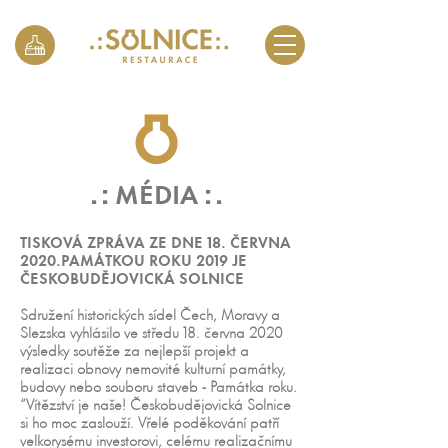
. :
: .
MÉDIA
TISKOVÁ ZPRÁVA ZE DNE 18. ČERVNA
2020.
PAMÁTKOU ROKU 2019 JE
ČESKOBUDĚJOVICKÁ SOLNICE
Sdružení historických sídel Čech, Moravy a
Slezska vyhlásilo ve středu 18. června 2020
výsledky soutěže za nejlepší projekt a
realizaci obnovy nemovité kulturní památky,
budovy nebo souboru staveb - Památka roku.
“Vítězství je naše! Českobudějovická Solnice
si ho moc zaslouží. Vřelé poděkování patří
velkorysému investorovi, celému realizačnímu