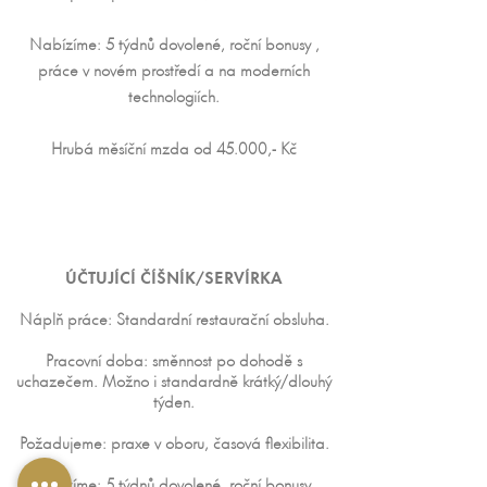
Nabízíme: 5 týdnů dovolené, roční bonusy ,
práce v novém prostředí a na moderních
technologiích.
Hrubá měsíční mzda
od 45.000,- Kč
ÚČTUJÍCÍ ČÍŠNÍK/SERVÍRKA
Náplň práce:
Standardní restaurační obsluha.
Pracovní doba: směnnost po dohodě s
uchazečem. Možno i standardně krátký/dlouhý
týden.
Požadujeme: praxe v oboru, časová flexibilita.
Nabízíme: 5 týdnů dovolené, roční bonusy ,