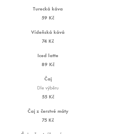
Turecká káva
59 Kč
Vídeňská kává
74 Kč
Iced latte
89 Kč
Čaj
Dle výběru
55 Kč
Čaj z čerstvé máty
75 Kč