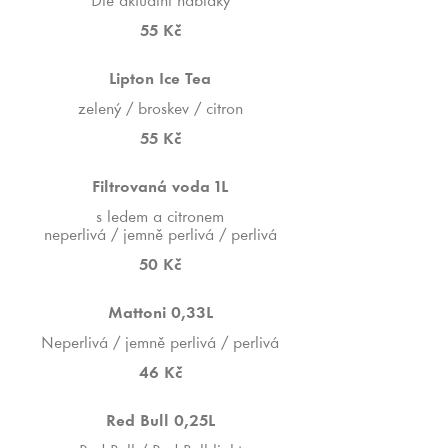
Dle aktuální nabídky
55 Kč
Lipton Ice Tea
zelený / broskev / citron
55 Kč
Filtrovaná voda 1L
s ledem a citronem
neperlivá / jemně perlivá / perlivá
50 Kč
Mattoni 0,33L
Neperlivá / jemně perlivá / perlivá
46 Kč
Red Bull 0,25L