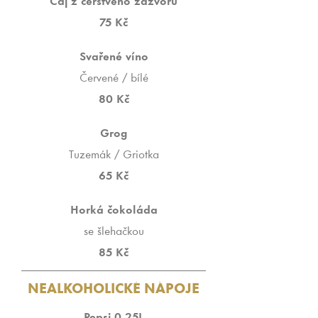
Čaj z čerstvého zázvoru
75 Kč
Svařené víno
Červené / bílé
80 Kč
Grog
Tuzemák / Griotka
65 Kč
Horká čokoláda
se šlehačkou
85 Kč
NEALKOHOLICKÉ NÁPOJE