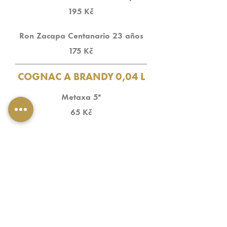
195 Kč
Ron Zacapa Centanario 23 años
175 Kč
COGNAC A BRANDY 0,04 L
Metaxa 5*
65 Kč
Metaxa 7*
80 Kč
Metaxa 12*
110 Kč
Rémy Martin V.S.O.P