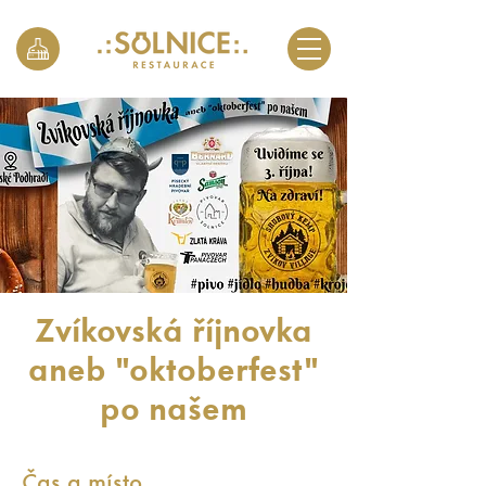
Zvíkovská říjnovka
aneb "oktoberfest"
po našem
Čas a místo