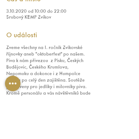
3.10.2020 od 10:00 do 22:00
Srubový KEMP Zvíkov
O události
Zveme všechny na I. ročník Zvíkovské 
říjnovky aneb "oktoberfest" po našem.

Piva k nám přivezou  z Písku, Českých 
Budějovic, Českého Krumlova, 
Nepomuku a dokonce i z Humpolce

Hudba po celý den zajištěna. Soutěže 
připraveny pro jedlíky i milovníky piva. 
Kromě personálu a vás návštěvníků bude 
i celá akce laděna do barev 
Oktoberfestu!  Nezapomeňte kroje a 
dobrou náladu s sebou!
Těšíme se na Vás!