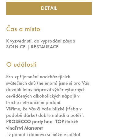
DETAIL
Čas a místo
K vyzvednutí, do vyprodání zásob
SOLNICE | RESTAURACE
O události
Pro zpříjemnění nadcházejících 
svátečních dnů (nejenom) jsme si pro Vás 
dovolili letos připravit výběr výborných 
osvědčených alkoholických nápojů v 
trochu netradičním podání. 
Věříme, že Vás či Vaše blízké (třeba v 
podobě dárku) dobře naladí a potěší.
PROSECCO party box - TOP italské 
vinařství Marsuret 
- v pohodlí domova si můžete udělat 