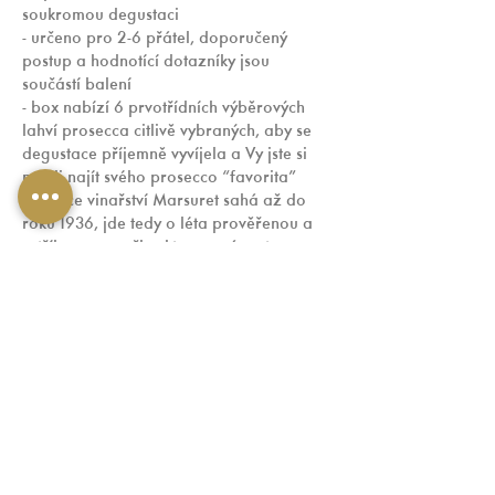
soukromou degustaci
- určeno pro 2-6 přátel, doporučený 
postup a hodnotící dotazníky jsou 
součástí balení
- box nabízí 6 prvotřídních výběrových 
lahví prosecca citlivě vybraných, aby se 
degustace příjemně vyvíjela a Vy jste si 
mohli najít svého prosecco “favorita”
- tradice vinařství Marsuret sahá až do 
roku 1936, jde tedy o léta prověřenou a 
vytříbenou značku, kterou máme tu 
možnost Vám exluzivně představit
SOLNICKÉ SVÁTEČNÍ PIVNÍ KVARTETO
- solnická 10, solnická 11, polotmavá 
solnická 11 a klasická 12 jsou tou 
správnou volbou k dotvoření sváteční 
atmosféry a vybalancování chutí 
vánočního hodování
DETAIL