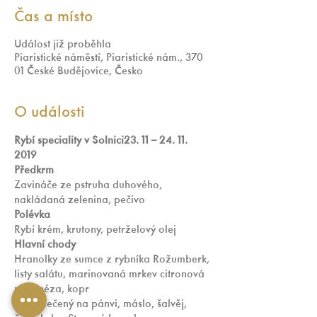
Čas a místo
Událost již proběhla
Piaristické náměstí, Piaristické nám., 370
01 České Budějovice, Česko
O události
Rybí speciality v Solnici23. 11 – 24. 11. 
2019
Předkrm
Zavináče ze pstruha duhového, 
nakládaná zelenina, pečivo
Polévka
Rybí krém, krutony, petrželový olej
Hlavní chody
Hranolky ze sumce z rybníka Rožumberk, 
listy salátu, marinovaná mrkev citronová 
majonéza, kopr
Kapr pečený na pánvi, máslo, šalvěj, 