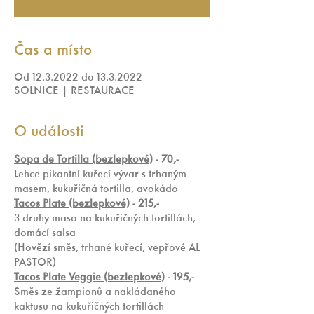
Čas a místo
Od 12.3.2022 do 13.3.2022
SOLNICE | RESTAURACE
O události
Sopa de Tortilla (bezlepkové)
 - 70,-
Lehce pikantní kuřecí vývar s trhaným 
masem, kukuřičná tortilla, avokádo
Tacos Plate (bezlepkové)
 - 215,-
3 druhy masa na kukuřičných tortillách, 
domácí salsa
(Hovězí směs, trhané kuřecí, vepřové AL 
PASTOR)
Tacos Plate Veggie (bezlepkové)
 - 195,-
Směs ze žampionů a nakládaného 
kaktusu na kukuřičných tortillách