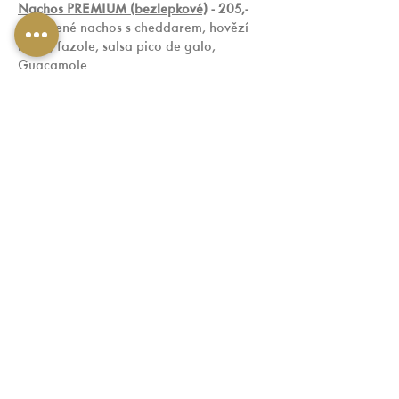
Nachos PREMIUM (bezlepkové)
 - 205,-
Zapečené nachos s cheddarem, hovězí 
maso, fazole, salsa pico de galo, 
Guacamole
Burrito s trhaným hovězím masem, 
pečené brambory
 - 245,-
Velká tortilla plněná mletým masem a 
pečenými bramborami, nachos, salsa 
verde
Smažený banán v tortille, vanilkový 
krém, karamel
 - 75,-
Rezervace na tel.: 777 357 120
POUKAZY
KARIÉRA
MÉDIA
GDPR