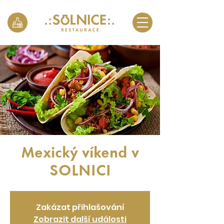
Mexický víkend v
SOLNICI
Zakázat přihlašování
Zobrazit další události